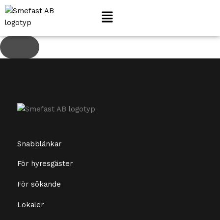
Lediga lägenheter i Ljungby
Hoppa
till
innehåll
Snabblänkar
För hyresgäster
För sökande
Lokaler