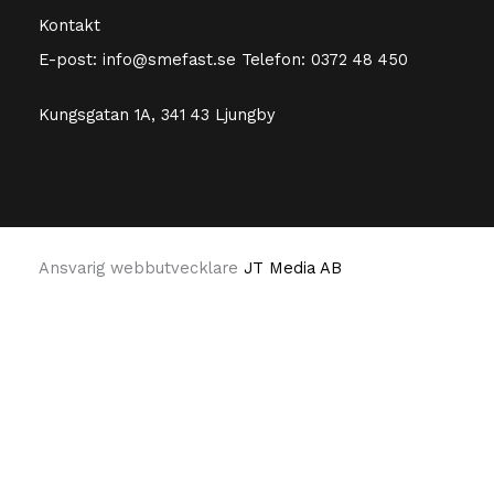
Kontakt
E-post:
info@smefast.se
Telefon:
0372 48 450
Kungsgatan 1A, 341 43 Ljungby
Ansvarig webbutvecklare
JT Media AB