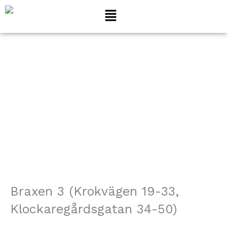
Hoppa
till
innehåll
Braxen 3
Braxen 3 (Krokvägen 19-33,
Klockaregårdsgatan 34-50)