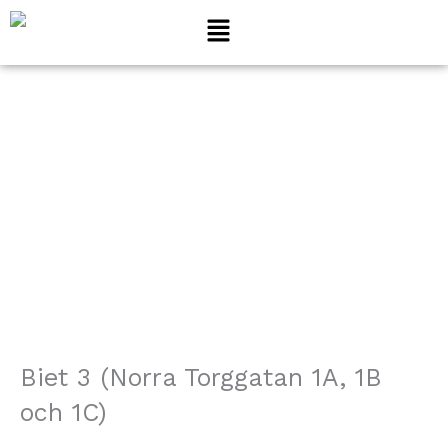
Hoppa
till
innehåll
Biet 3
Biet 3 (Norra Torggatan 1A, 1B
och 1C)