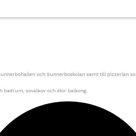
, Sunnerbohallen och Sunnerboskolan samt till pizzerian s
h badrum, sovalkov och stor balkong.