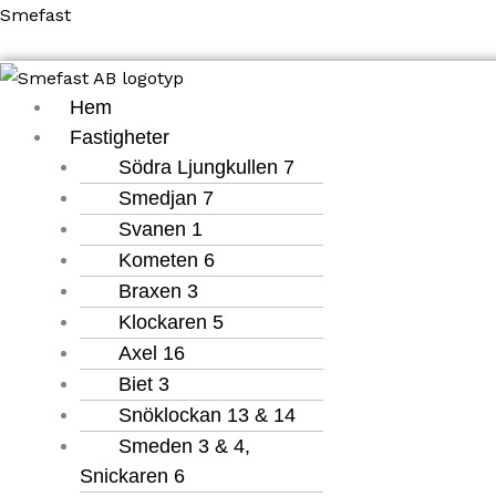
Hoppa
Meny
Meny
Smefast
till
innehåll
Hem
Fastigheter
Södra Ljungkullen 7
Smedjan 7
Svanen 1
Kometen 6
Braxen 3
Klockaren 5
Axel 16
Biet 3
Snöklockan 13 & 14
Smeden 3 & 4,
Snickaren 6